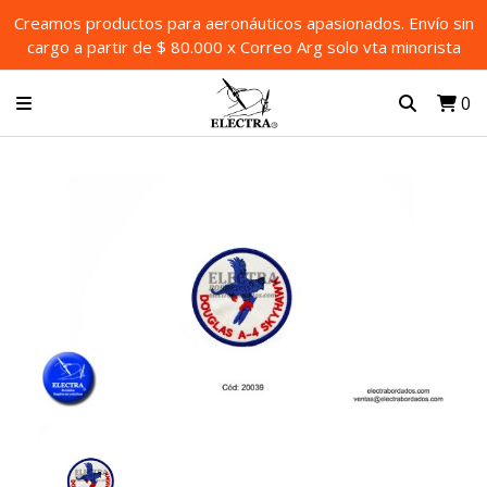
Creamos productos para aeronáuticos apasionados. Envío sin
cargo a partir de $ 80.000 x Correo Arg solo vta minorista
0